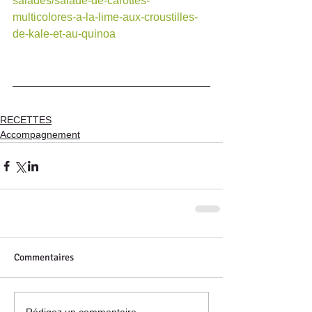
salades/salade-de-carottes-
multicolores-a-la-lime-aux-croustilles-
de-kale-et-au-quinoa
RECETTES
Accompagnement
Commentaires
Rédigez un commentaire...