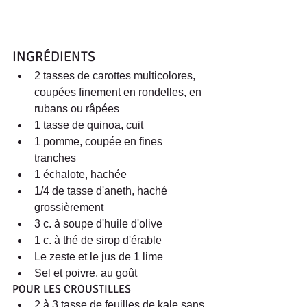
INGRÉDIENTS 
2 tasses de carottes multicolores, 
coupées finement en rondelles, en 
rubans ou râpées  
1 tasse de quinoa, cuit  
1 pomme, coupée en fines 
tranches  
1 échalote, hachée  
1/4 de tasse d'aneth, haché 
grossièrement  
3 c. à soupe d'huile d'olive  
1 c. à thé de sirop d'érable  
Le zeste et le jus de 1 lime  
Sel et poivre, au goût 
POUR LES CROUSTILLES 
2 à 3 tasse de feuilles de kale sans 