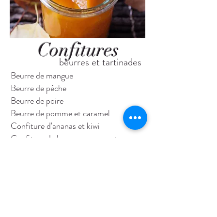
Confitures
beurres et tartinades
Beurre de mangue
Beurre de pêche
Beurre de poire
Beurre de pomme et caramel
Confiture d'ananas et kiwi
Confiture de banane, ananas et coco
Confiture de canneberge et orange
Confiture de cassis
Confiture de cerise de terre
Confiture de fraise et rhubarbe
Confiture poire, lime et gingembre
Gelée de pomme