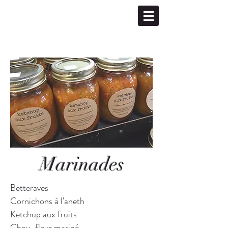
(450) 774-4355
Marché Public de St-Hyacinthe et
Drummondville
Marinades
Betteraves
Cornichons à l'aneth
Ketchup aux fruits
Chou-fleur mariné