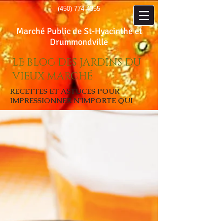
(450) 774-4355
Marché Public de St-Hyacinthe et
Drummondville
LE BLOG DES JARDINS DU
VIEUX MARCHÉ
RECETTES ET ASTUCES POUR
IMPRESSIONNER N'IMPORTE QUI