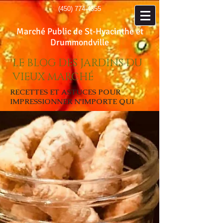
(450) 774-4355
Marché Public de St-Hyacinthe et
Drummondville
LE BLOG DES JARDINS DU
VIEUX MARCHÉ
RECETTES ET ASTUCES POUR
IMPRESSIONNER N'IMPORTE QUI