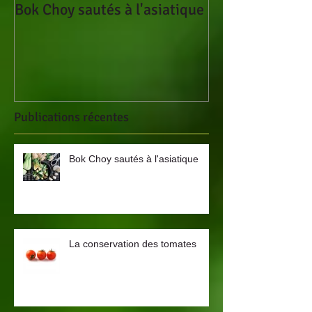
Bok Choy sautés à l'asiatique
Le curcuma : un
découvrir
Publications récentes
Bok Choy sautés à l'asiatique
La conservation des tomates