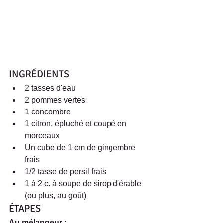
INGRÉDIENTS 
2 tasses d'eau  
2 pommes vertes  
1 concombre  
1 citron, épluché et coupé en 
morceaux  
Un cube de 1 cm de gingembre 
frais  
1/2 tasse de persil frais  
1 à 2 c. à soupe de sirop d'érable 
(ou plus, au goût) 
ÉTAPES
Au mélangeur :